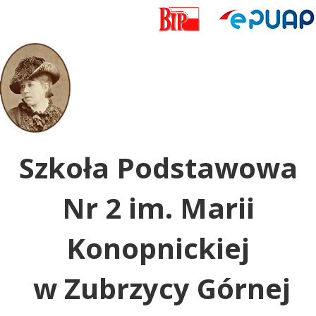
Uwaga:
ta
witryna
zawiera
system
dostępności.
Szkoła Podstawowa
Nr 2 im. Marii
Konopnickiej
w Zubrzycy Górnej