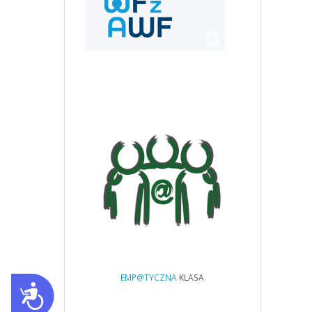
EMP@TYCZNA
KLASA
Dostępność