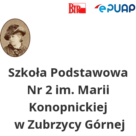
Uwaga:
ta
witryna
zawiera
system
dostępności.
Szkoła Podstawowa
Nr 2 im. Marii
Konopnickiej
w Zubrzycy Górnej