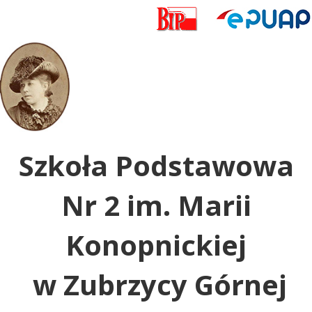
Uwaga:
ta
witryna
zawiera
system
dostępności.
Szkoła Podstawowa
Nr 2 im. Marii
Konopnickiej
w Zubrzycy Górnej